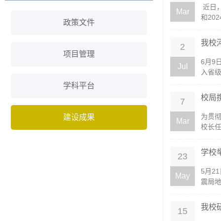
近日，
Mar
和20
政策文件
我校
2
项目管理
6月9
Jul
入省级
学科平台
校局
7
为贯彻
建设成果
Mar
校长任
学校举
23
5月2
May
震局地
我校
15