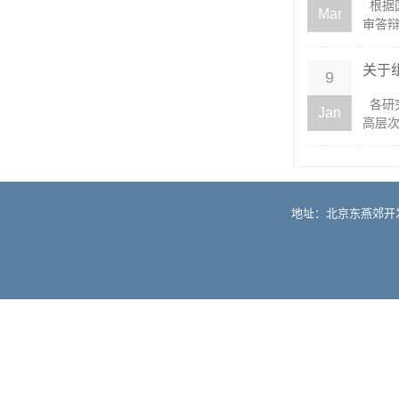
​ 
Mar
审答辩
关于
9
各研
Jan
高层次
地址：北京东燕郊开