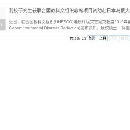
我校研究生获联合国教科文组织教席项目资助赴日本岛根大学交
近日，联合国教科文组织(UNESCO)地质环境灾害减灾教席2019年野外学校项目(U
n
Geoenvironmental Disaster Reduction)发布通知，我校硕士...[
详细
首页
上页
下页
尾页
共11条 2/2