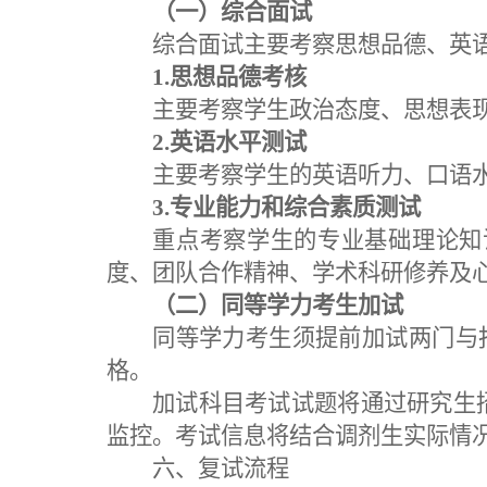
（一）综合面试
综合面试主要考察
思想品德、
英
1.思想品德考核
主要
考察
学生政治态度、思想表
2.
英语水平测试
主要
考察
学生的
英语听力
、
口语
3.
专业能力和综合素质测试
重点
考察
学生的
专业基础理论知
度、团队合作精神、
学术
科研修养及
（二）同等学力考生加试
同等学力考生须提前加试两门与
格。
加试科目考试试题将通过研究生
监控。考试信息将结合调剂生实际情
六
、复试流程