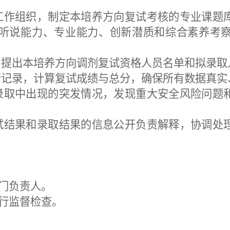
工作
组织，
制定
本
培养方向复试考核的专业课题
听说能力、
专业能力、
创新
潜质和综合
素养
考
，提出
本
培养
方向调剂复试资格
人员
名单和拟录取
行记录，计算复试成绩与总分，确保所有数据真实
录取中出现的突发情况，发现重大安全
风险
问题
试结果和录取结果
的
信息公开负责解释
，
协调
处
门负责人
。
行
监督检查。