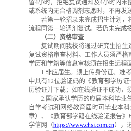
留
4小时，拒绝复试通知及4小时内未
或系统内无合格调剂志愿时，不再发
若第一轮招录未完成招生计划，
流程同第一轮调剂复试
。若仍未完成
（二）资格审查
复试期间我校将通过研究生招生
复试
资格审查材料。工作人员须严格
学历和学籍等信息
审核
须在招生远程
1.非应届生。须上传身份证、准
中具有12位验证码的《教育部学历
历验证并下载；如在线验证不成功，
2.国家承认学历的应届本科毕
自学考试和网络教育届时可毕业本科
章）
、
《教育部学籍在线验证报告》
学信网（
https://www.chsi.com.cn
），