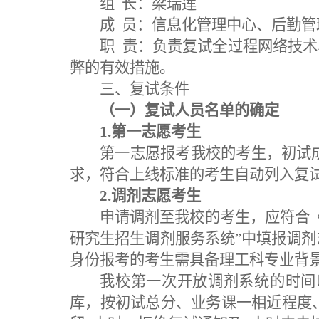
组
长：梁瑞莲
成
员：信息化管理中心、后勤管
职
责：负责复试全过程网络技术
弊的有效措施
。
三
、复试条件
（一）复试人员名单的确定
1.第一志愿考生
第一志愿报考我校的考生，初试
求，符合上线标准的考生自动列入复
2.调剂志愿考生
申请调剂至我校的考生，
应
符合
研究生招生调剂服务系统”中填报调
身份报考的考生需具备理工科专业背
我校第一次开放
调剂系统的
时间
库
，
按初试总分、业务课一相近程度