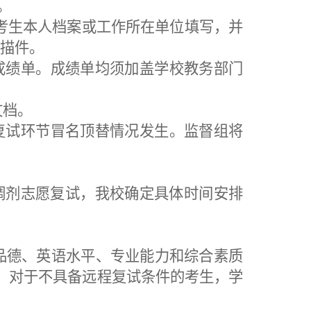
。
考生本人档案或工作所在单位填写，并
描件。
成绩单。成绩单均须加盖学校教务部门
文档。
复试环节冒名顶替情况发生。
监督组
将
成调剂志愿复试，
我校
确定
具体时间
安排
品德、
英语水平、专业
能力
和综合素质
。对于不具备远程复试条件的考生，学