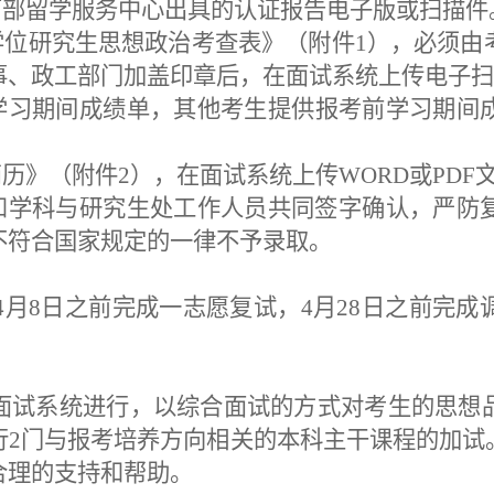
育部留学服务中心出具的认证报告电子版
或扫描件
学位研究生思想政治考查表》（附件
1），必须由
事、政工部门加盖印章后
，
在面试系统
上传
电子
扫
学习期间成绩单，其他考生提供报考前学习期间
简历》（附件
2），在面试系统上传WORD或PDF
员和学科与研究生处工作人员共同签字确认，严防
不符合国家规定的一律不予录取。
4年4月8日之前完成一志愿复试，4月28日之前完
面试系统进行，以综合面试的方式对考生的
思想
行
2门与报考
培养方向
相关的本科主干课程的加试
合理的支持和帮助。