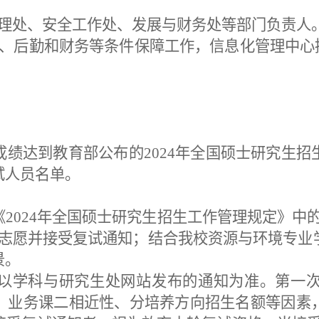
理处、安全工作处、发展与财务处等部门负责人
、后勤和财务等条件保障工作
，
信息化管理中心
成绩达到教育部公布的
202
4
年全国硕士研究生招
试人员名单。
《
202
4
年全国硕士研究生招生工作管理规定
》
中
剂志愿并接受复试通知；结合我校资源与环境专业
景。
以学科与研究生处网站
发布的
通知为准
。
第一
、业务课二相近性、分
培养
方向
招生名额
等因素