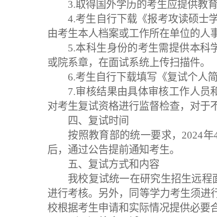
3.取得国外学历的考生应提供教
4.
考生
自行下载《报考攻读硕士
由考生本人档案或工作所在单位的人
5.本科
生
身份
的
考生需提供本科
或院系章
，
在面试系统上传扫描件。
6.
考生
自行下载填写《复试个人
7.审核结果由具体审核工作人
对考生复试资格进行监督检查，对于
四
、复试时间
按
照
教育部
的统一
要求，
202
后，通过公告
提前通知考生。
五
、复试方式和内容
我校
复试统一在研究生招生远程
进行考核。另外，同等学力考生须进
校根据考生申请和实际情况提供必要