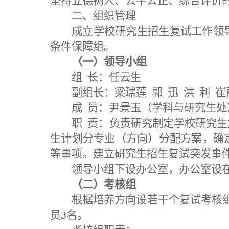
坚持立德树人、公平公正、综合评价
二
、组织管理
成立学校研究生招生
复试
工作领
条件保障组。
（一）领导小组
组
长：任云生
副组长：梁瑞莲
郭
迅
洪
利
崔
成
员：
尹景玉（学科与研究生处
职
责：负责研究制定学校研究生
生计划
分专业（方向）
分配方案，确
等
事项
。
建立研究生招生复试
突发事
领导小组下设办公室，办公室设
（二）考核组
根据培养方向设
若干
个复试考核
员
3名
。