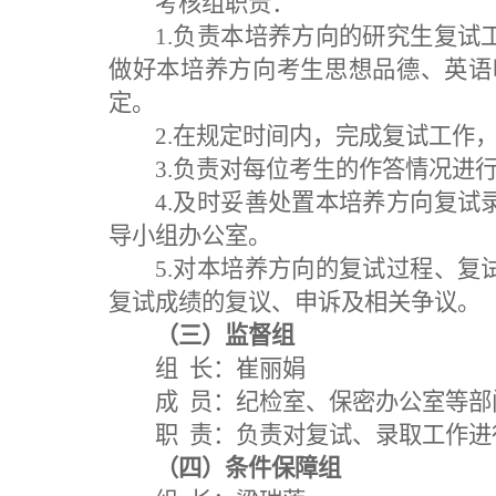
考核组职责
：
1.
负责
本培养方向的研究生
复试
做好本培养方向
考生
思想品德
、
英语
定。
2.在规定时间内，
完成复试工作
3.负责对每位考生的作答情况进
4
.及时妥善
处置
本
培养方向
复试
导小组
办公室
。
5
.对本
培养方向的
复试过程、复
复试成绩的复议
、
申诉及相关争议。
（三）监督组
组
长：
崔丽娟
成
员：
纪检室
、保密办公室等部
职
责：负责
对
复试、录取工作
进
（四）条件保障组