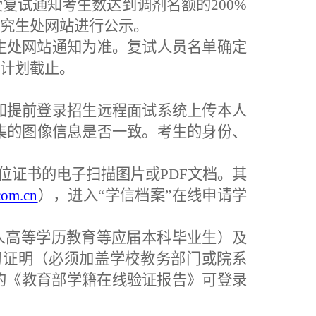
受复试通知考生数达到调
剂
名额
的
200
%
究生处网站进行公示。
生处网站通知为准
。复试人员名单确定
计划截止。
知提前登录招生远程面试系统上传本人
集的图像信息是否一致。考生的身份、
位证书的电子扫描图片或PDF文档。其
com.cn
），进入
“学信档案”在线申请学
人高等学历教育等应届本科毕业生）及
习证明（必须加盖学校教务部门或院系
码的《教育部学籍在线验证报告》可登录