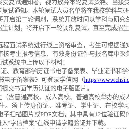
接受
复试通知者，视为放弃本轮复试资格。当接
送复试通知
。
本轮
复试人员名单将在我校学科与研
将开启第二轮调剂，系统开放时间以学科与研究
招生计划，将开启下一轮调剂复试，直至完成招生
远程面试系统进行线上资格审查，考生可根据通
审核
考生报考信息、有效身份证件与报名库中采
面试系统中上传以下材料：
考证、教育部学历证书电子备案表、毕业证书和学
证书电子备案表》可登录学信网（
https://www.chsi.
须提交书面学历认证的电子版图片。
业生（含普通高校、成人高校、普通高校举办的成
生。须上传身份证、准考证、学生证、在校学
电子扫描图片或
PDF文档，其中具有12位验证
进入
“学信档案”在线申请学籍验证并下载。