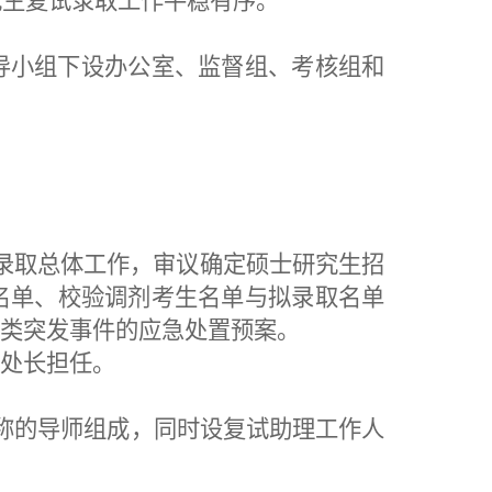
究生复试录取工作平稳有序。
导小组下设
办公室、
监督组、考核组和
录取总体工作，审议确定硕士研究生招
名单、校验调剂考生名单与拟录取名单
类突发事件的应急处置预案
。
处
处长
担任。
称
的导师
组成
，
同时
设
复试助理
工作人