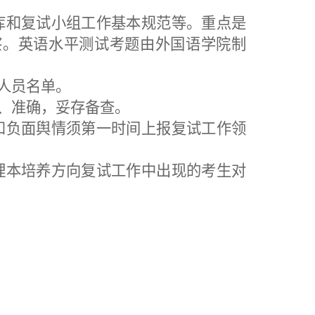
库和复试小组工作基本规范等
。重点是
察
。
英语水平测试考题由外国语学院制
人员
名单。
、准确
，
妥存备查。
和负面舆情须第一时间
上报复试工作领
理
本培养方向
复试工作中
出现的
考生对