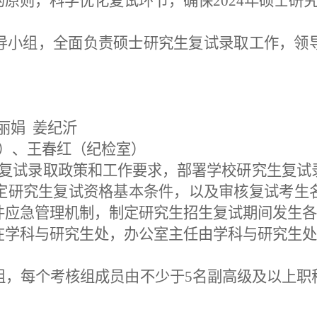
的原则，科学优化复试环节，确保
202
4
年硕士研
导小组
，
全面负责硕士研究生复试录取工作，领
丽娟
姜纪沂
）、
王春红
（纪检室）
复试录取政策和
工作要求
，
部署学校研究生复试
定
研究生
复试
资格
基本
条件，
以及审核复试考生
件应急管理机制
，
制定
研究生招生
复试期间发生各
在学科与研究生处，办公室主任由学科与研究生
组，每
个考核
组成员
由
不少于
5名副高级及以上职