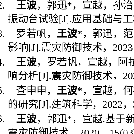
王波
，郭迅
*
，宣越，孙治
振动台试验
[J].
应用基础与工
罗若帆，
王波
*
，郭迅，范
影响
[J].
震灾防御技术，
2023
王波
，罗若帆，宣越，阿
响分析
[J].
震灾防御技术，
20
查申申，
王波
*
，宣越，何
的研究
[J].
建筑科学，
2022
，
王波
，郭迅
*
，宣越
.
基于
震灾防御技术，
2020
，
15(03