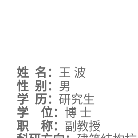
姓
名：
王
波
性
别：
男
学
历：
研究生
学 位
：
博
士
职 称：
副教授