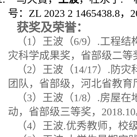
号
：
ZL 2023 2 1465438.8
，
2
获奖及荣誉
：
（
1
）王波（
6
/9
）
.
工程结
灾科学成果奖，省部级二等
（
2
）王波（
1
4/17
）
.
防灾
团队，省部级，河北省教育
（
3
）王波（
1
/8
）
.
房屋在
动，省部级三等奖，
2
018.10
（
4
）王波
.
优秀教师，校