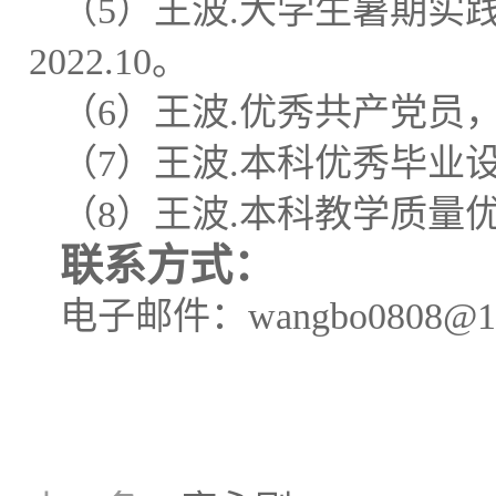
（
5
）王波
.
大学生暑期实
2
022.10
。
（
6
）王波
.
优秀共产党员
（
7
）王波
.
本科优秀毕业
（
8
）王波
.
本科教学质量
联系方式
：
电子邮件：
wangbo0808
@
1