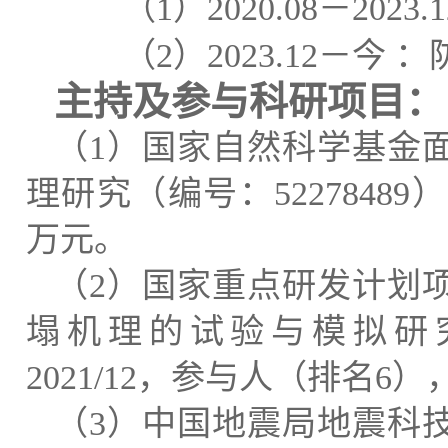
（
1
）
2020.
0
8
－
2023.1
（
2
）
2023.12
－
今
：
主持
及参与科研
项目：
（
1
）
国家自然科学基金
理研究
（编号：
52278489
）
万元
。
（
2
）国家重点研发计划
塌机理的试验与模拟研
2021/12
，参与人（排名
6
）
（
3
）
中国地震局地震科