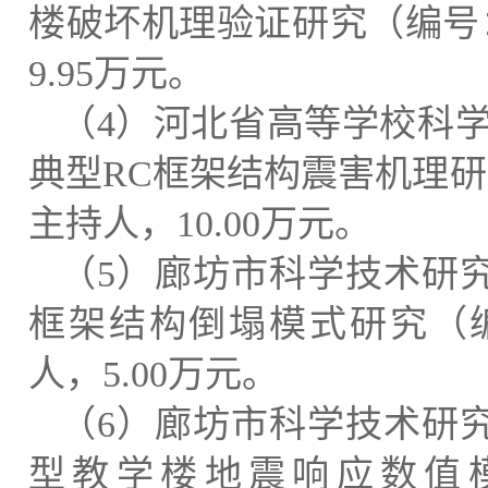
楼破坏机理验证研究
（编号
9.95
万元
。
（
4
）
河北省高等学校科
典型
RC
框架结构震害机理研
主持人
，
10.00
万元
。
（
5
）
廊坊市科学技术研
框架结构倒塌模式研究
（
人
，
5.00
万元
。
（
6
）
廊坊市科学技术研
型教学楼地震响应数值