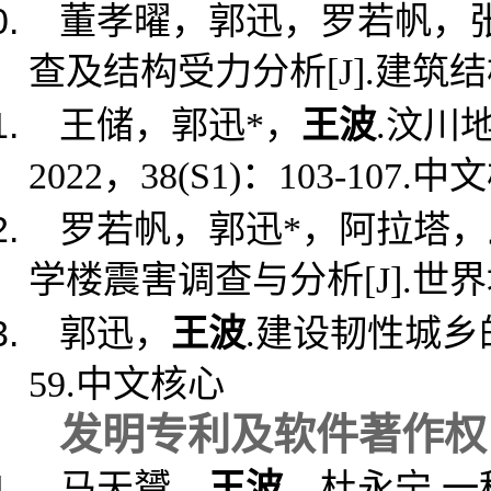
董孝曜，郭迅，罗若帆，
查及结构受力分析
[J].
建筑结
王储，郭迅
*
，
王波
.
汶川
2022
，
38(S1)
：
103-107.
中文
罗若帆，郭迅
*
，阿拉塔，
学楼震害调查与分析
[J].
世界
郭迅，
王波
.
建设韧性城乡
59.
中文核心
发明专利及软件著作权
马天贇，
王波
，
杜永宁
.
一