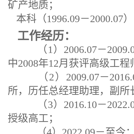
矿产地质
；
本科（
1996
.
0
9
－
200
0
.
0
7
）
工作经历：
（
1
）
200
6
.
0
7
－
200
9
.
中
2008
年
12
月获评高级工程
（
2
）
200
9
.
0
7
－
20
1
6.
所
，
历任总经理助理，副所
（
3
）
20
16
.
10
－
20
22
.
授级高工
；
（
4
）
20
2
2.
0
9
－
至
今