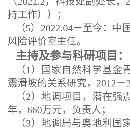
（
2021.2
，科技处副处长；
2
持工作））；
（
5
）
2022.04
－
至今：中
风险评价室主任。
主持
及参与科研
项目：
（
1
）国家自然科学基金
震滑坡的关系研究，
2012
－
（
2
）地调项目，潜在强
年，
660
万元，负责人；
（
3
）地调局与奥地利国