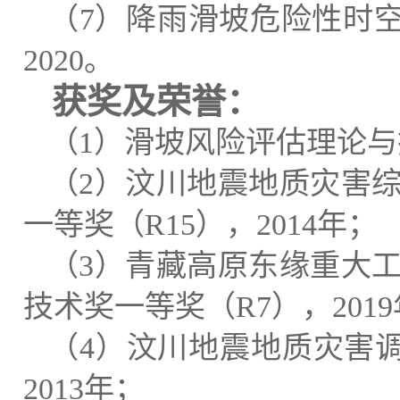
（
7
）降雨滑坡危险性时
2020
。
获奖及荣誉
：
（
1
）滑坡风险评估理论与
（
2
）汶川地震地质灾害
一等奖（
R15
），
2014
年；
（
3
）青藏高原东缘重大
技术奖一等奖（
R7
），
2019
（
4
）汶川地震地质灾害
2013
年；