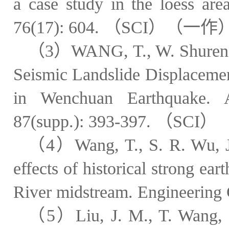
a case study in the loess are
76(17): 604.
（
SCI
）（一作
（
3
）
WANG, T., W. Shuren, S
Seismic Landslide Displacem
in Wenchuan Earthquake.
87(supp.): 393-397.
（
SCI
）
（
4
）
Wang, T., S. R. Wu, J
effects of historical strong ea
River midstream. Engineering
（
5
）
Liu, J. M., T. Wang,