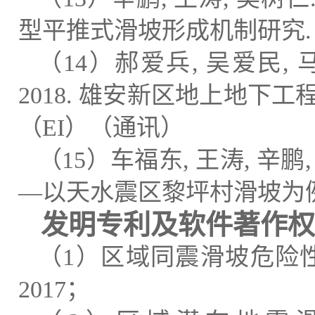
型平推式滑坡形成机制研究
（
14
）郝爱兵
,
吴爱民
,
2018.
雄安新区地上地下工
（
EI
）（通讯）
（
15
）车福东
,
王涛
,
辛鹏
—以天水震区黎坪村滑坡为
发明专利及软件著作权
（
1
）区域同震滑坡危险
2017
；