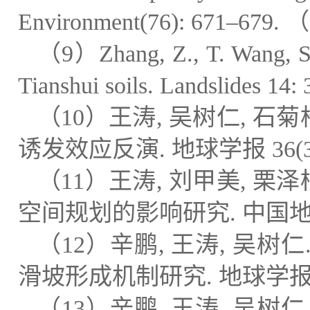
Environment(76): 671
–
679.
（
（
9
）
Zhang, Z., T. Wang, S
Tianshui soils. Landslides 14:
（
10
）王涛
,
吴树仁
,
石菊
诱发效应反演
.
地球学报
36(
（
11
）王涛
,
刘甲美
,
栗泽
空间规划的影响研究
.
中国
（
12
）辛鹏
,
王涛
,
吴树仁
滑坡形成机制研究
.
地球学
（
13
）辛鹏
,
王涛
,
吴树仁