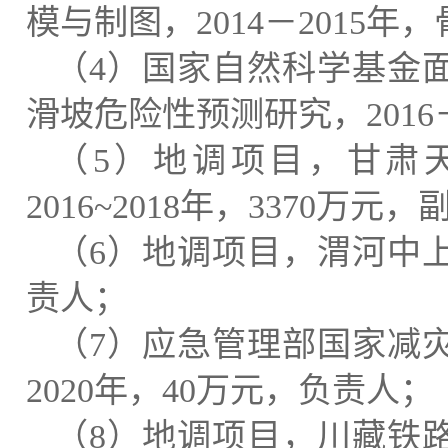
模与制图，
2014
－
2015
年，
（
4
）国家自然科学基金
滑坡危险性预测研究，
2016
（
5
）地调项目，甘肃
2016~2018
年，
3370
万元，
（
6
）地调项目，渭河中
责人；
（
7
）应急管理部国家减
2020
年，
40
万元，负责人；
（
8
）地调项目，川藏铁