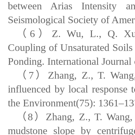
between Arias Intensity a
Seismological Society of Amer
（
6
）
Z. Wu, L., Q. Xu,
Coupling of Unsaturated Soils
Ponding. International Journa
（
7
）
Zhang, Z., T. Wang
influenced by local response 
the Environment(75): 1361
–
13
（
8
）
Zhang, Z., T. Wang,
mudstone slope by centrifug