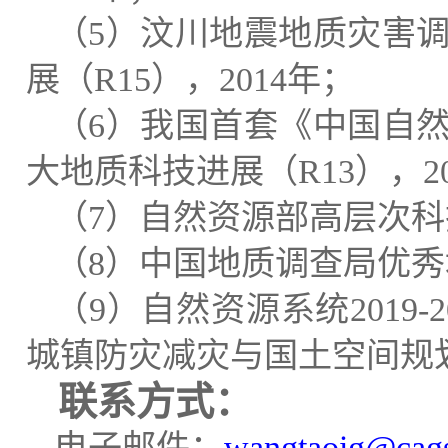
（
5
）汶川地震地质灾害
展（
R15
），
2014
年；
（
6
）我国首套《中国自
大地质科技进展（
R13
），
2
（
7
）自然资源部高层次科
（
8
）中国地质调查局优秀
（
9
）自然资源系统
2019-
城镇防灾减灾与国土空间规
联系方式
：
电子邮件：
wangtaoig@cags