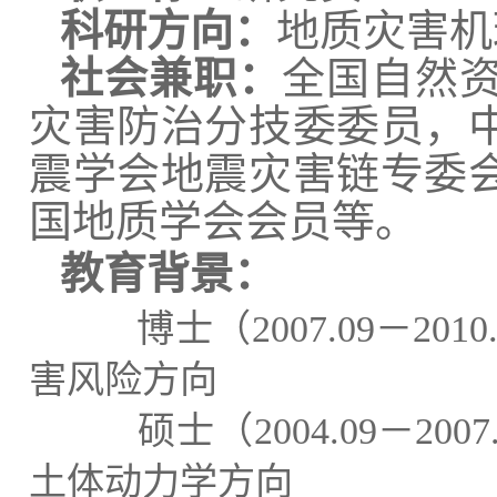
科研方向：
地质灾害机
社会兼职：
全国自然
灾害防治分技委委员，
震学会地震灾害链专委
国地质学会会员等。
教育背景：
博士
（
20
07
.
0
9
－
20
10
害风险方向
硕士（
20
04
.
0
9
－
20
07
土体动力学方向