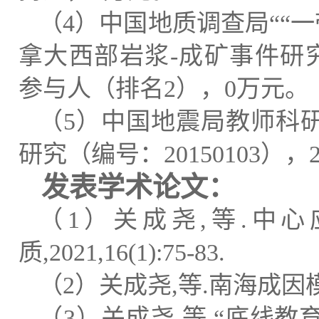
（
4
）中国地质调查局““
拿大西部岩浆
-
成矿事件研
参与人（排名
2
），
0
万元。
（
5
）中国地震局教师科
研究（编号：
20150103
），
发表学术论文：
（
1
）关成尧
,
等
.
中心
质
,2021,16(1):75-83.
（
2
）关成尧
,
等
.
南海成因
（
3
）关成尧
,
等
.
“底线教