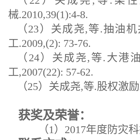
（
22
）关成尧
,
等
.
柔性
械
.2010,39(1):4-8.
（
23
）关成尧
,
等
.
抽油机
工
.2009,(2): 73-76.
（
24
）关成尧
,
等
.
大港
工
,2007(22): 57-62.
（
25
）关成尧
,
等
.
股权激励
获奖及荣誉：
（
1
）
2017
年度防灾科