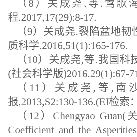
（
8
）关成尧
,
等
.
莺歌
程
.2017,17(29):8-17.
（
9
）关成尧
.
裂陷盆地韧
质科学
.2016,51(1):165-176.
（
10
）关成尧
,
等
.
我国科
(
社会科学版
)2016,29(1):67-7
（
11
）关成尧
,
等
,
南
报
,2013,S2:130-136.(EI
检索
（
12
）
Chengyao Guan(
Coefficient and the Asperitie