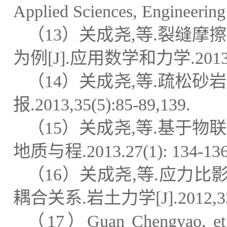
Applied Sciences, Engineerin
（
13
）关成尧
,
等
.
裂缝摩擦
为例
[J].
应用数学和力学
.201
（
14
）关成尧
,
等
.
疏松砂岩
报
.2013,35(5):85-89,139.
（
15
）关成尧
,
等
.
基于物联
地质与程
.2013.27(1): 134-136
（
16
）关成尧
,
等
.
应力比
耦合关系
.
岩土力学
[J].2012,
（
17
）
Guan Chengyao, et