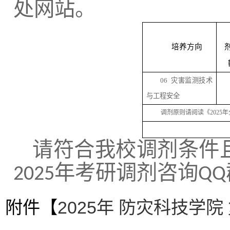
处网站。
培养方向
06
灾害监测技术
与工程安全
调剂原则请阅读《
202
5
年
请
符合
我校
调剂
条件
年考研
调剂咨询
202
5
QQ
附件【
2025年 防灾科技学院